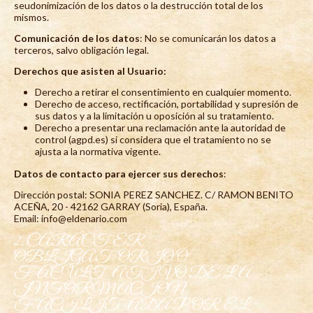
seudonimización de los datos o la destrucción total de los
mismos.
Comunicación de los datos
: No se comunicarán los datos a
terceros, salvo obligación legal.
Derechos que asisten al Usuario:
Derecho a retirar el consentimiento en cualquier momento.
Derecho de acceso, rectificación, portabilidad y supresión de
sus datos y a la limitación u oposición al su tratamiento.
Derecho a presentar una reclamación ante la autoridad de
control (agpd.es) si considera que el tratamiento no se
ajusta a la normativa vigente.
Datos de contacto para ejercer sus derechos
:
Dirección postal: SONIA PEREZ SANCHEZ. C/ RAMON BENITO
ACEÑA, 20 - 42162 GARRAY (Soria), España.
Email: info@
eldenario.com
2. CARÁCTER
OBLIGATORIO O
FACULTATIVO DE LA
INFORMACIÓN
FACILITADA POR EL